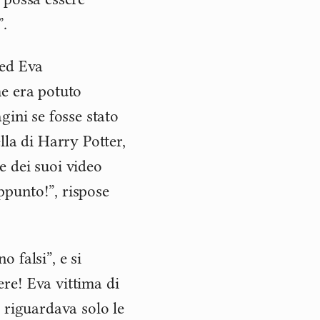
”.
 ed Eva
me era potuto
gini se fosse stato
lla di Harry Potter,
e dei suoi video
punto!”, rispose
 falsi”, e si
re! Eva vittima di
 riguardava solo le