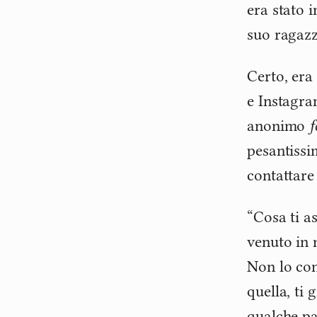
era stato 
suo ragazz
Certo, era
e Instagra
anonimo
f
pesantissi
contattare
“Cosa ti a
venuto in m
Non lo con
quella, ti 
qualche pa