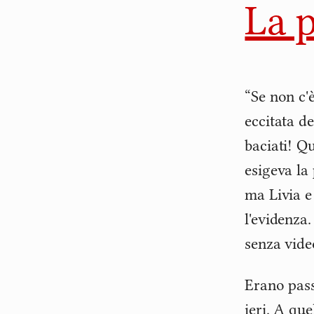
La 
“Se non c'
eccitata d
baciati! Q
esigeva la 
ma Livia e
l'evidenza
senza vide
Erano pass
ieri. A qu