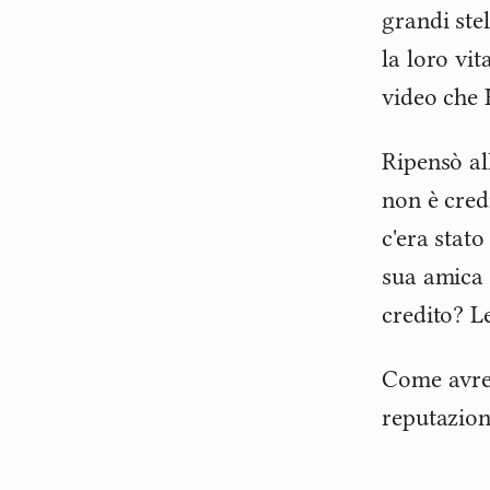
grandi ste
la loro vi
video che 
Ripensò al
non è cred
c'era stato
sua amica 
credito? L
Come avreb
reputazion