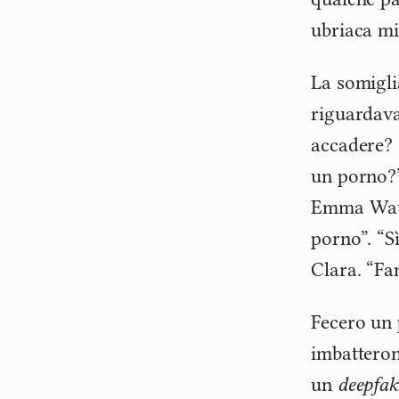
ubriaca mi
La somigli
riguardava
accadere? 
un porno?”
Emma Watso
porno”. “S
Clara. “Fa
Fecero un 
imbattero
un
deepfak