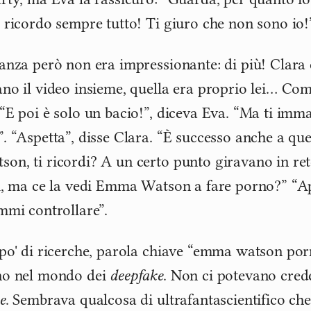
 ricordo sempre tutto! Ti giuro che non sono io!
anza però non era impressionante: di più! Clara
no il video insieme, quella era proprio lei… Co
“E poi è solo un bacio!”, diceva Eva. “Ma ti imma
. “Aspetta”, disse Clara. “È successo anche a que
n, ti ricordi? A un certo punto giravano in ret
ì, ma ce la vedi Emma Watson a fare porno?” “Ap
mmi controllare”.
po' di ricerche, parola chiave “emma watson porno
no nel mondo dei
deepfake
. Non ci potevano crede
e
. Sembrava qualcosa di ultrafantascientifico che