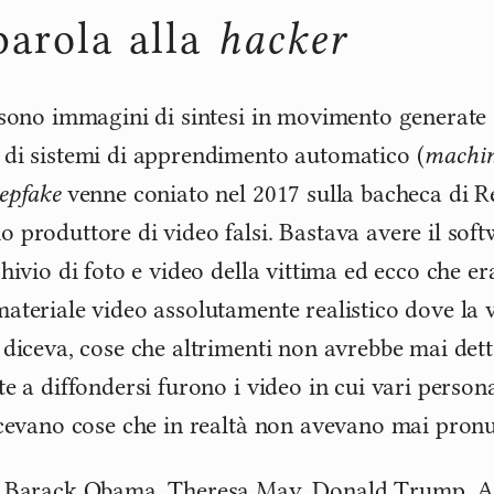
parola alla
hacker
sono immagini di sintesi in movimento generate 
di sistemi di apprendimento automatico (
machin
epfake
venne coniato nel 2017 sulla bacheca di Red
 produttore di video falsi. Bastava avere il soft
hivio di foto e video della vittima ed ecco che er
ateriale video assolutamente realistico dove la v
 diceva, cose che altrimenti non avrebbe mai dett
te a diffondersi furono i video in cui vari person
icevano cose che in realtà non avevano mai pronu
a Barack Obama, Theresa May, Donald Trump, Ad