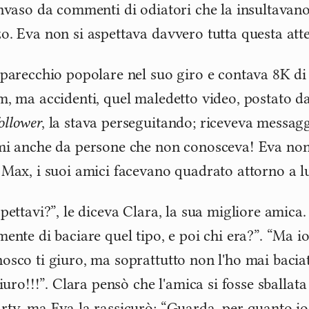
invaso da commenti di odiatori che la insultavano 
o. Eva non si aspettava davvero tutta questa att
 parecchio popolare nel suo giro e contava 8K di
m, ma accidenti, quel maledetto video, postato da
ollower
, la stava perseguitando; riceveva messaggi
mi anche da persone che non conosceva! Eva non 
 Max, i suoi amici facevano quadrato attorno a lu
spettavi?”, le diceva Clara, la sua migliore amica
ente di baciare quel tipo, e poi chi era?”. “Ma io
osco ti giuro, ma soprattutto non l'ho mai bacia
giuro!!!”. Clara pensò che l'amica si fosse sballat
rty, ma Eva la rassicurò: “Guarda, per quanto io