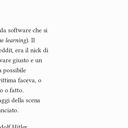
da software che si
e learning
). Il
dit, era il nick di
ware giusto e un
a possibile
ittima faceva, o
o o fatto.
aggi della scena
nciato.
olf Hitler.