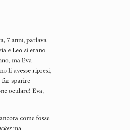
a, 7 anni, parlava
ia e Leo si erano
avano, ma Eva
o li avesse ripresi,
 far sparire
one oculare! Eva,
 ancora come fosse
cker
ma