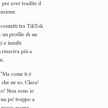
per aver tradito il
enzione.
 contatti tra TikTok
 un profilo di un
 e insulti
riusciva più a
i.
. “Ma come ti è
 che ne so, Clara!
to! Non sono io
a un po' troppo a
 possa essere