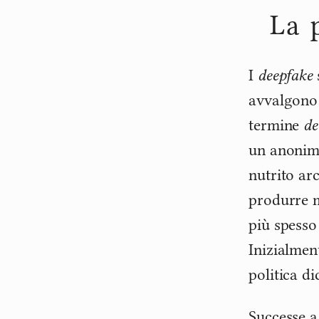
La 
I
deepfake
avvalgono 
termine
de
un anonimo
nutrito arc
produrre m
più spesso
Inizialmen
politica d
Successe 