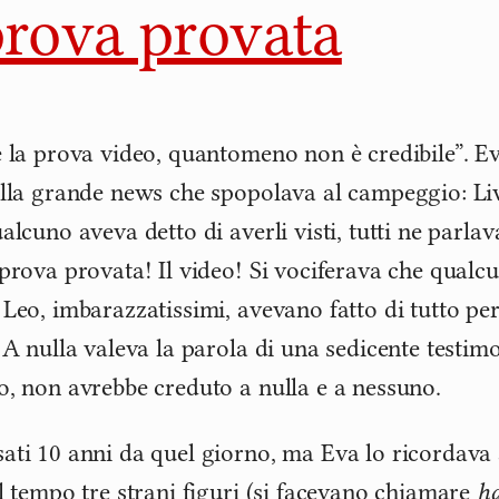
prova provata
è la prova video, quantomeno non è credibile”. Ev
ella grande news che spopolava al campeggio: Liv
ualcuno aveva detto di averli visti, tutti ne parl
prova provata! Il video! Si vociferava che qualcun
 Leo, imbarazzatissimi, avevano fatto di tutto per
. A nulla valeva la parola di una sedicente testim
o, non avrebbe creduto a nulla e a nessuno.
ati 10 anni da quel giorno, ma Eva lo ricordava
el tempo tre strani figuri (si facevano chiamare
ha