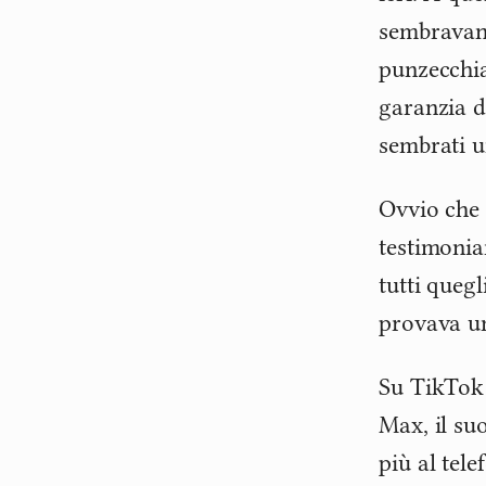
sembravano
punzecchia
garanzia di
sembrati u
Ovvio che 
testimonia
tutti queg
provava un
Su TikTok 
Max, il suo
più al tel