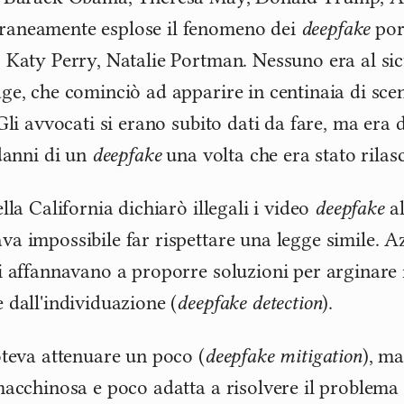
aneamente esplose il fenomeno dei
deepfake
por
 Katy Perry, Natalie Portman. Nessuno era al si
ge, che cominciò ad apparire in centinaia di scen
Gli avvocati si erano subito dati da fare, ma era d
 danni di un
deepfake
una volta che era stato rilasc
lla California dichiarò illegali i video
deepfake
al
a impossibile far rispettare una legge simile. A
i affannavano a proporre soluzioni per arginare 
 dall'individuazione (
deepfake detection
).
oteva attenuare un poco (
deepfake mitigation
), ma
macchinosa e poco adatta a risolvere il problema 